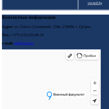
vsr.mil.by
Контактная информация
Адрес:
ул. Ольги Соломовой, 159в, 230006, г. Гродно
Тел.:
+375 (152) 65-66-19
e-mail:
mil@grsu.by