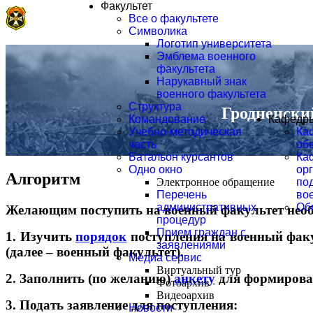
Факультет
Все о факультете
Символика
Логотип университета
Эмблема военного
факультета
Нарукавный знак
военного факультета
Структура
Гродненски
Командование
Кафедр
Учебно-методическая
Ка
часть
об
Батальон курсантов
Ка
Одно окно
ор
Алгоритм
Электронное обращение
по
Перечень
во
административных
Об
Желающим поступить на военный факультет необ
процедур
Прием граждан с
1. Изучить
порядок
поступления на военный факу
заявлениями
(далее – военный факультет).
Медиа сервис
Виртуальный тур
2. Заполнить (по желанию)
анкету
для формирован
Фотоархив
Видеоархив
3.
Подать заявление для поступления:
Новости