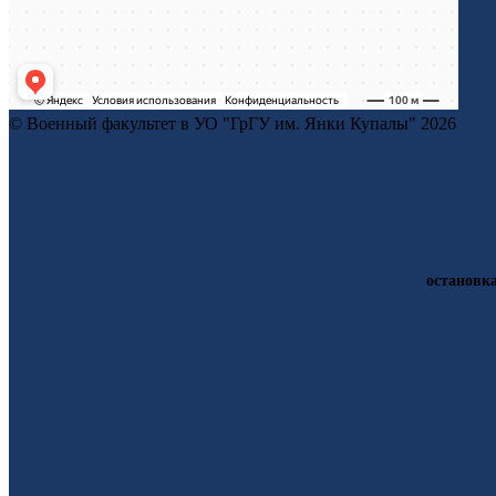
© Военный факультет в УО "ГрГУ им. Янки Купалы" 2026
остановк