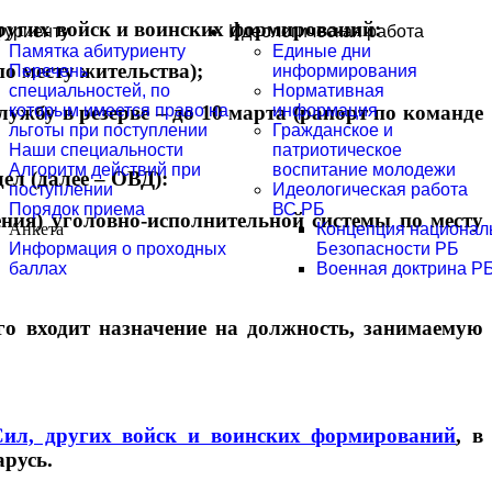
ругих войск и воинских формирований:
туриенту
Идеологическая работа
Памятка абитуриенту
Единые дни
о месту жительства);
Перечень
информирования
специальностей, по
Нормативная
ужбу в резерве – до 10 марта (рапорт по команде
которым имеется право на
информация
льготы при поступлении
Гражданское и
Наши специальности
патриотическое
Алгоритм действий при
воспитание молодежи
ел (далее – ОВД):
поступлении
Идеологическая работа
Порядок приема
ВС РБ
ения) уголовно-исполнительной системы по месту
Анкета
Концепция национал
Информация о проходных
Безопасности РБ
баллах
Военная доктрина Р
го входит назначение на должность, занимаемую
ил, других войск и воинских формирований
, в
русь.