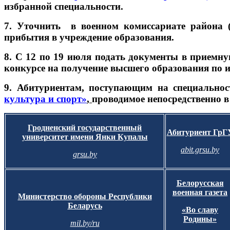
избранной специальности.
7. Уточнить в военном комиссариате района (
прибытия в учреждение образования.
8. С 12 по 19 июля подать документы в приемную
конкурсе на получение высшего образования по 
9. А
битуриентам, поступающим на специальнос
культура и спорт»
,
проводимое непосредственно в
Гродненский государственный
Абитуриент ГрГ
университет имени Янки Купалы
abit.grsu.by
grsu.by
Белорусская
военная газета
Министерство обороны Республики
Беларусь
«Во славу
Родины»
mil.by/ru