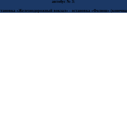
автобус № 3:
становка «Железнодорожный вокзал» - остановка «Фолюш» (конечна