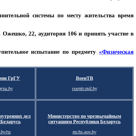
лнительной системы по месту жительства время
. Ожешко, 22, аудитория 106 и принять участие в
упительное испытание по предмету
«Физическая
рии ГрГУ
ВоенТВ
rsu.by
voentv.mil.by
нутренних дел
Министерство по чрезвычайным
 Беларусь
ситуациям
Республики Беларусь
.by/ru
mchs.gov.by