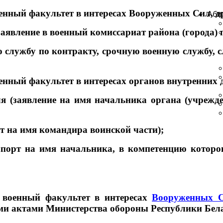
оенный факультет в интересах Вооруженных Сил, д
Аби
заявление в военный комиссариат района (города) п
службу по контракту, срочную военную службу, сл
енный факультет в интересах органов внутренних д
я (заявление на имя начальника органа (учрежд
рт на имя командира воинской части);
апорт на имя начальника, в компетенцию которо
 военный факультет в интересах
Вооруженных С
и актами Министерства обороны Республики Бела