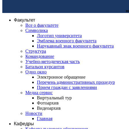
о
Факультет
Все о факультете
Символика
Логотип университета
Эмблема военного факультета
Нарукавный знак военного факультета
Структура
Командование
Учебно-методическая часть
Батальон курсантов
Одно окно
Электронное обращение
Перечень административных процедур
Прием граждан с заявлениями
Медиа сервис
Виртуальный тур
Фотоархив
Видеоархив
Новости
Главная
Кафедры
Кафедра тылового обеспечения